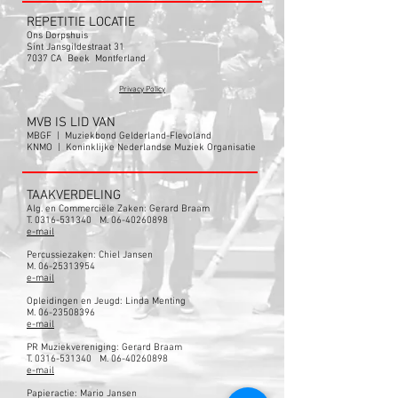
REPETITIE LOCATIE
Ons Dorpshuis
Sint Jansgildestraat 31
7037 CA Beek Montferland
Privacy Policy
MVB IS LID VAN
MBGF | Muziekbond Gelderland-Flevoland
KNMO | Koninklijke Nederlandse Muziek Organisatie
TAAKVERDELING
Alg. en Commerciële Zaken: Gerard Braam
T. 0316-531340 M. 06-40260898
e-mail
Percussiezaken: Chiel Jansen
M. 06-25313954
e-mail
Opleidingen en Jeugd: Linda Menting
M. 06-23508396
e-mail
PR Muziekvereniging: Gerard Braam
T. 0316-531340 M. 06-40260898
e-mail
Papieractie: Mario Jansen