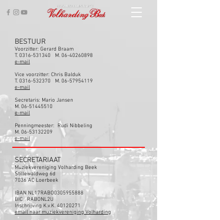
BESTUUR
Voorzitter: Gerard Braam
T. 0316-531340 M. 06-40260898
e-mail
Vice voorzitter: Chris Balduk
T. 0316-532370 M. 06-57954119
e-mail
Secretaris: Mario Jansen
M. 06-51445510
e-mail
Penningmeester: Rudi Nibbeling
M. 06-53132209
e-mail
SECRETARIAAT
Muziekvereniging Volharding Beek
Stillewaldweg 6d
7036 AC Loerbeek
IBAN NL17RABO0305955888
BIC RABONL2U
Inschrijving K.v.K. 40120271
email naar muziekvereniging Volharding